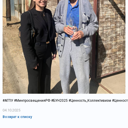
#АГПУ #МинпросвещенияРФ #БУН2025 #Ценность_Коллективизм #Ценность
04.10.2025
Возврат к списку