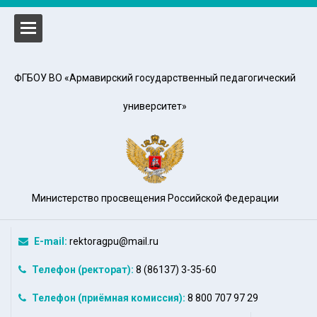
ФГБОУ ВО «Армавирский государственный педагогический
т
университет»
у
Министерство просвещения Российской Федерации
ам
E-mail:
rektoragpu@mail.ru
Телефон (ректорат):
8 (86137) 3-35-60
дная деятельность
Телефон (приёмная комиссия):
8 800 707 97 29
сть